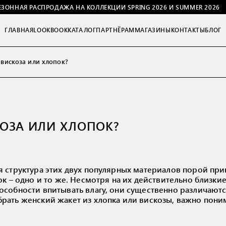
ЕЗОННАЯ РАСПРОДАЖА НА КОЛЛЕКЦИИ SPRING 2026 И SUMMER 2026
ГЛАВНАЯ
LOOKBOOK
КАТАЛОГ
ПАРТНЁРАМ
МАГАЗИНЫ
КОНТАКТЫ
БЛОГ
вискоза или хлопок?
КОЗА ИЛИ ХЛОПОК?
я структура этих двух популярных материалов порой пр
ок – одно и то же. Несмотря на их действительно близки
собности впитывать влагу, они существенно различаютс
рать женский жакет из хлопка или вискозы, важно пони