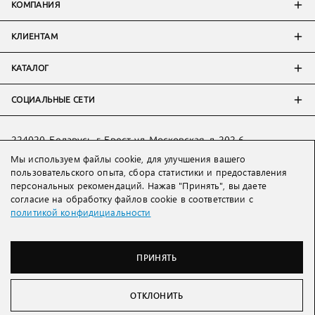
КОМПАНИЯ
КЛИЕНТАМ
КАТАЛОГ
СОЦИАЛЬНЫЕ СЕТИ
224020, Беларусь, г. Брест, ул. Московская, д. 202-6
Тел:
+7 993 398 36 60
(
WhatsApp
)
Мы используем файлы cookie, для улучшения вашего
пользовательского опыта, сбора статистики и предоставления
Тел:
+375 29 205 80 10
(
WhatsApp
,
Viber
)
персональных рекомендаций. Нажав "Принять", вы даете
Email:
ved@lakbi.com
согласие на обработку файлов cookie в соответствии с
политикой конфидициальности
214018 Россия, г. Смоленск, пр-т. Гагарина, д. 19
Тел:
+7 481 270 01 07
Тел:
+7 920 315 20 90
(
WhatsApp
,
Viber
,
Telegram
)
ПРИНЯТЬ
Email:
official@lakbi.com
Lakbi © 2003 – 2026
ОТКЛОНИТЬ