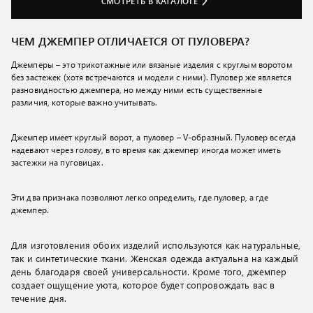
СМОТРЕТЬ В КАТАЛОГЕ
ЧЕМ ДЖЕМПЕР ОТЛИЧАЕТСЯ ОТ ПУЛОВЕРА?
Джемперы – это трикотажные или вязаные изделия с круглым воротом
без застежек (хотя встречаются и модели с ними). Пуловер же является
разновидностью джемпера, но между ними есть существенные
различия, которые важно учитывать.
Джемпер имеет круглый ворот, а пуловер – V-образный. Пуловер всегда
надевают через голову, в то время как джемпер иногда может иметь
застежки на пуговицах.
Эти два признака позволяют легко определить, где пуловер, а где
джемпер.
Для изготовления обоих изделий используются как натуральные,
так и синтетические ткани. Женская одежда актуальна на каждый
день благодаря своей универсальности. Кроме того, джемпер
создает ощущение уюта, которое будет сопровождать вас в
течение дня.