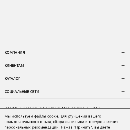
КОМПАНИЯ
КЛИЕНТАМ
КАТАЛОГ
СОЦИАЛЬНЫЕ СЕТИ
224020, Беларусь, г. Брест, ул. Московская, д. 202-6
Тел:
+7 993 398 36 60
(
WhatsApp
)
Мы используем файлы cookie, для улучшения вашего
пользовательского опыта, сбора статистики и предоставления
Тел:
+375 29 205 80 10
(
WhatsApp
,
Viber
)
персональных рекомендаций. Нажав "Принять", вы даете
Email:
ved@lakbi.com