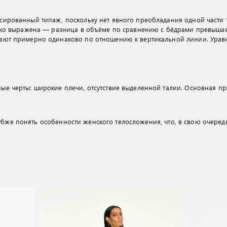
сированный типаж, поскольку нет явного преобладания одной части 
ётко выражена — разница в объёме по сравнению с бёдрами превышает
пают примерно одинаково по отношению к вертикальной линии. Ура
ые черты: широкие плечи, отсутствие выделенной талии. Основная п
убже понять особенности женского телосложения, что, в свою очеред