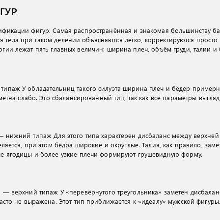
ГУР
сификации фигур. Самая распространённая и знакомая большинству ба
 тела при таком делении объясняются легко, корректируются просто 
огии лежат пять главных величин: ширина плеч, объём груди, талии и 
типаж У обладательниц такого силуэта ширина плеч и бёдер пример
аметна слабо. Это сбалансированный тип, так как все параметры выгл
— нижний типаж Для этого типа характерен дисбаланс между верхней
еляется, при этом бёдра широкие и округлые. Талия, как правило, заме
ые ягодицы и более узкие плечи формируют грушевидную форму.
 — верхний типаж У «перевёрнутого треугольника» заметен дисбаланс 
асто не выражена. Этот тип приближается к «идеалу» мужской фигуры.