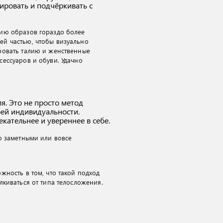
ировать и подчёркивать с
нию образов гораздо более
ей частью, чтобы визуально
ровать талию и женственные
ессуаров и обуви. Удачно
я. Это не просто метод
оей индивидуальности.
кательнее и увереннее в себе.
о заметными или вовсе
жность в том, что такой подход
лкиваться от типа телосложения.