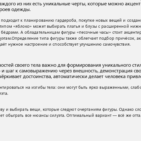
каждого из них есть уникальные черты, которые можно акцент
роев одежды.
к подходит к планированию гардероба, покупке новых вещей и созда
 типом «яблоко» может выбирать платья и блузы с расширенной нижн
 бёдрами. А обладательницам фигуры «песочные часы» стоит акценти
этам.Определение типа фигуры также облегчает подбор причёсок, акс
аёт нужное настроение и способствует улучшению самочувствия.
ностей своего тела важно для формирования уникального стил
о и шаг к самовыражению через внешность, демонстрация св
ёркивает достоинства, автоматически делает человека привле
нтироваться на изгибы тела: они могут быть ярко выраженными, слаб
эта.
ву и выбирать вещи, которые следуют очертаниям фигуры. Однако сло
ет обыграть все нюансы силуэта. Оптимальный вариант — всё же отта