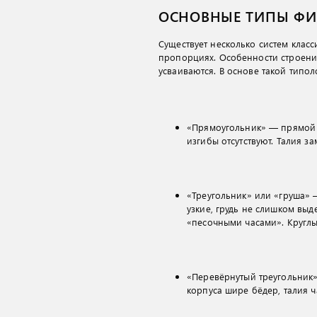
ОСНОВНЫЕ ТИПЫ ФИ
Существует несколько систем клас
пропорциях. Особенности строения
усваиваются. В основе такой типол
«Прямоугольник» — прямой 
изгибы отсутствуют. Талия з
«Треугольник» или «груша» 
узкие, грудь не слишком выд
«песочными часами». Кругл
«Перевёрнутый треугольник»
корпуса шире бёдер, талия ч