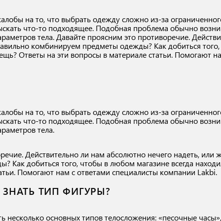
алобы на то, что выбрать одежду сложно из-за ограниченного
скать что-то подходящее. Подобная проблема обычно возника
раметров тела. Давайте проясним это противоречие. Действ
равильно комбинируем предметы одежды? Как добиться того,
вещь? Ответы на эти вопросы в материале статьи. Помогают н
алобы на то, что выбрать одежду сложно из-за ограниченного
скать что-то подходящее. Подобная проблема обычно возника
раметров тела.
речие. Действительно ли нам абсолютно нечего надеть, или 
 Как добиться того, чтобы в любом магазине всегда находи
татьи. Помогают нам с ответами специалисты компании Lakbi.
ЗНАТЬ ТИП ФИГУРЫ?
ь несколько основных типов телосложения: «песочные часы»,