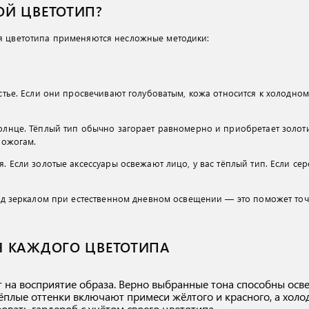
ОЙ ЦВЕТОТИП?
я цветотипа применяются несложные методики:
стье. Если они просвечивают голубоватым, кожа относится к холодном
лнце. Тёплый тип обычно загорает равномерно и приобретает золоти
 ожогам.
. Если золотые аксессуары освежают лицо, у вас тёплый тип. Если се
ед зеркалом при естественном дневном освещении — это поможет точн
Я КАЖДОГО ЦВЕТОТИПА
 на восприятие образа. Верно выбранные тона способны осве
ёплые оттенки включают примеси жёлтого и красного, а холо
овать гардероб с учётом своего цветотипа.