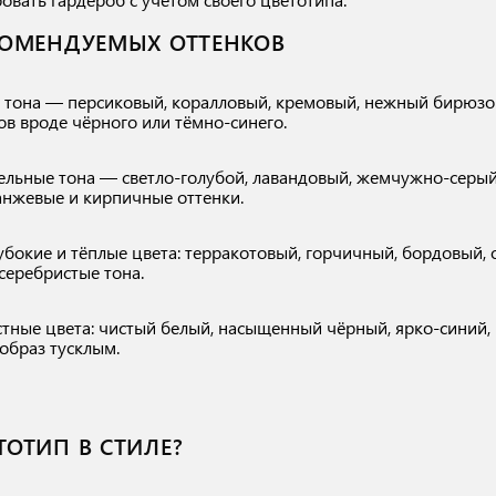
КОМЕНДУЕМЫХ ОТТЕНКОВ
е тона — персиковый, коралловый, кремовый, нежный бирюзо
ов вроде чёрного или тёмно-синего.
тельные тона — светло-голубой, лавандовый, жемчужно-серый
анжевые и кирпичные оттенки.
бокие и тёплые цвета: терракотовый, горчичный, бордовый,
серебристые тона.
астные цвета: чистый белый, насыщенный чёрный, ярко-синий,
образ тусклым.
ТОТИП В СТИЛЕ?