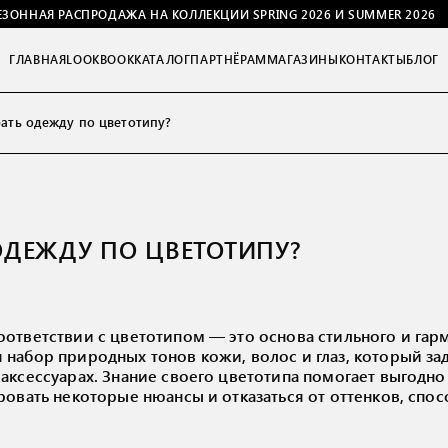
ЕЗОННАЯ РАСПРОДАЖА НА КОЛЛЕКЦИИ SPRING 2026 И SUMMER 2026
ГЛАВНАЯ
LOOKBOOK
КАТАЛОГ
ПАРТНЁРАМ
МАГАЗИНЫ
КОНТАКТЫ
БЛОГ
ать одежду по цветотипу?
ОДЕЖДУ ПО ЦВЕТОТИПУ?
ответствии с цветотипом — это основа стильного и гар
набор природных тонов кожи, волос и глаз, который за
аксессуарах. Знание своего цветотипа помогает выгодно
ровать некоторые нюансы и отказаться от оттенков, спо
.