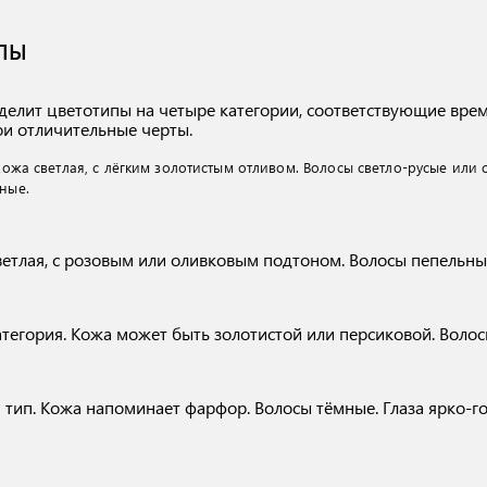
ПЫ
елит цветотипы на четыре категории, соответствующие времен
вои отличительные черты.
 Кожа светлая, с лёгким золотистым отливом. Волосы светло-русые или 
ные.
светлая, с розовым или оливковым подтоном. Волосы пепельны
атегория. Кожа может быть золотистой или персиковой. Воло
 тип. Кожа напоминает фарфор. Волосы тёмные. Глаза ярко-го