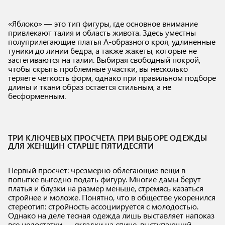
«Яблоко» — это тип фигуры, где основное внимание
привлекают талия и область живота. Здесь уместны
полуприлегающие платья А-образного кроя, удлиненные
туники до линии бедра, а также жакеты, которые не
застегиваются на талии. Выбирая свободный покрой,
чтобы скрыть проблемные участки, вы несколько
теряете четкость форм, однако при правильном подборе
длины и ткани образ остается стильным, а не
бесформенным.
ТРИ КЛЮЧЕВЫХ ПРОСЧЕТА ПРИ ВЫБОРЕ ОДЕЖДЫ
ДЛЯ ЖЕНЩИН СТАРШЕ ПЯТИДЕСЯТИ
Первый просчет: чрезмерно облегающие вещи в
попытке выгодно подать фигуру. Многие дамы берут
платья и блузки на размер меньше, стремясь казаться
стройнее и моложе. Понятно, что в обществе укоренился
стереотип: стройность ассоциируется с молодостью.
Однако на деле тесная одежда лишь выставляет напоказ
все недостатки — складки на спине, выступающий