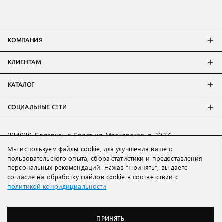
КОМПАНИЯ
КЛИЕНТАМ
КАТАЛОГ
СОЦИАЛЬНЫЕ СЕТИ
224020, Беларусь, г. Брест, ул. Московская, д. 202-6
Мы используем файлы cookie, для улучшения вашего
Тел:
+7 993 398 36 60
(
WhatsApp
)
пользовательского опыта, сбора статистики и предоставления
Тел:
+375 29 205 80 10
(
WhatsApp
,
Viber
)
персональных рекомендаций. Нажав "Принять", вы даете
Email:
ved@lakbi.com
согласие на обработку файлов cookie в соответствии с
политикой конфидициальности
214018 Россия, г. Смоленск, пр-т. Гагарина, д. 19
Тел:
+7 481 270 01 07
Тел:
+7 920 315 20 90
(
WhatsApp
,
Viber
,
Telegram
)
ПРИНЯТЬ
Email:
official@lakbi.com