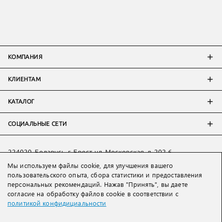
КОМПАНИЯ
КЛИЕНТАМ
КАТАЛОГ
СОЦИАЛЬНЫЕ СЕТИ
224020, Беларусь, г. Брест, ул. Московская, д. 202-6
Тел:
+7 993 398 36 60
(
WhatsApp
)
Мы используем файлы cookie, для улучшения вашего
пользовательского опыта, сбора статистики и предоставления
Тел:
+375 29 205 80 10
(
WhatsApp
,
Viber
)
персональных рекомендаций. Нажав "Принять", вы даете
Email:
ved@lakbi.com
согласие на обработку файлов cookie в соответствии с
политикой конфидициальности
214018 Россия, г. Смоленск, пр-т. Гагарина, д. 19
Тел:
+7 481 270 01 07