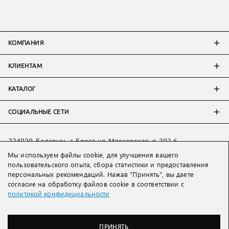
КОМПАНИЯ
КЛИЕНТАМ
КАТАЛОГ
СОЦИАЛЬНЫЕ СЕТИ
224020, Беларусь, г. Брест, ул. Московская, д. 202-6
Тел:
+7 993 398 36 60
(
WhatsApp
)
Мы используем файлы cookie, для улучшения вашего
пользовательского опыта, сбора статистики и предоставления
Тел:
+375 29 205 80 10
(
WhatsApp
,
Viber
)
персональных рекомендаций. Нажав "Принять", вы даете
Email:
ved@lakbi.com
согласие на обработку файлов cookie в соответствии с
политикой конфидициальности
214018 Россия, г. Смоленск, пр-т. Гагарина, д. 19
Тел:
+7 481 270 01 07
Тел:
+7 920 315 20 90
(
WhatsApp
,
Viber
,
Telegram
)
ПРИНЯТЬ