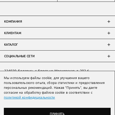
КОМПАНИЯ
КЛИЕНТАМ
КАТАЛОГ
СОЦИАЛЬНЫЕ СЕТИ
224020, Беларусь, г. Брест, ул. Московская, д. 202-6
Мы используем файлы cookie, для улучшения вашего
Тел:
+7 993 398 36 60
(
WhatsApp
)
пользовательского опыта, сбора статистики и предоставления
Тел:
+375 29 205 80 10
(
WhatsApp
,
Viber
)
персональных рекомендаций. Нажав "Принять", вы даете
Email:
ved@lakbi.com
согласие на обработку файлов cookie в соответствии с
политикой конфидициальности
214018 Россия, г. Смоленск, пр-т. Гагарина, д. 19
Тел:
+7 481 270 01 07
Тел:
+7 920 315 20 90
(
WhatsApp
,
Viber
,
Telegram
)
ПРИНЯТЬ