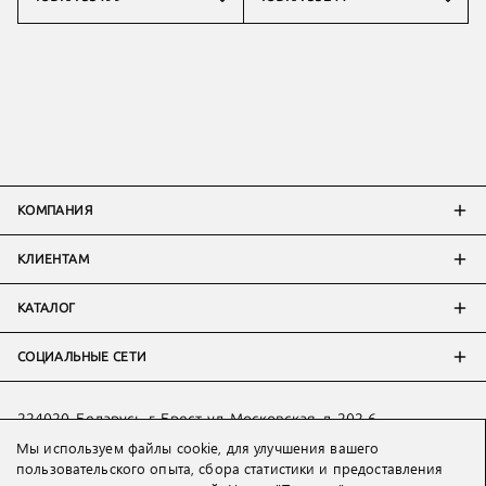
КОМПАНИЯ
КЛИЕНТАМ
КАТАЛОГ
СОЦИАЛЬНЫЕ СЕТИ
224020, Беларусь, г. Брест, ул. Московская, д. 202-6
Мы используем файлы cookie, для улучшения вашего
Тел:
+7 993 398 36 60
(
WhatsApp
)
пользовательского опыта, сбора статистики и предоставления
Тел:
+375 29 205 80 10
(
WhatsApp
,
Viber
)