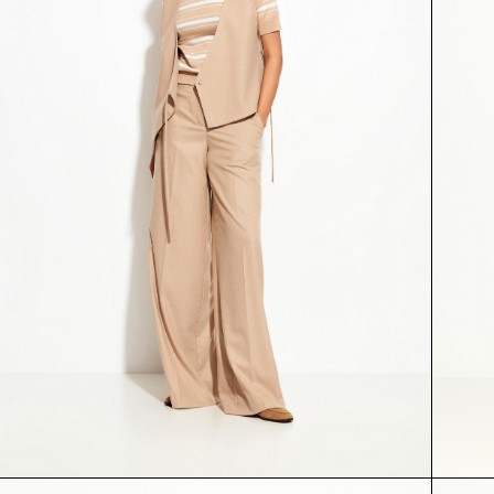
БРЮКИ
БРЮКИ
54632
54695