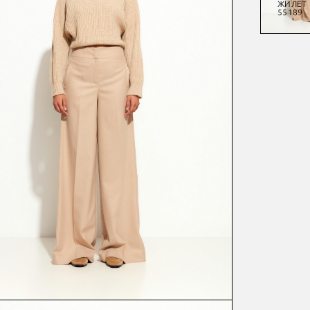
ЖАКЕТ
БЛУЗА
БРЮКИ
ЖИЛЕТ
55098
54814
55070
55189