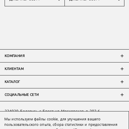
КОМПАНИЯ
КЛИЕНТАМ
КАТАЛОГ
СОЦИАЛЬНЫЕ СЕТИ
224020, Беларусь, г. Брест, ул. Московская, д. 202-6
Мы используем файлы cookie, для улучшения вашего
Тел:
+7 993 398 36 60
(
WhatsApp
)
пользовательского опыта, сбора статистики и предоставления
Тел:
+375 29 205 80 10
(
WhatsApp
,
Viber
)