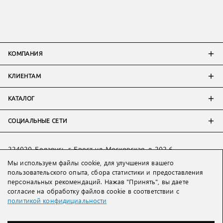
КОМПАНИЯ
КЛИЕНТАМ
КАТАЛОГ
СОЦИАЛЬНЫЕ СЕТИ
224020, Беларусь, г. Брест, ул. Московская, д. 202-6
Мы используем файлы cookie, для улучшения вашего
Тел:
+7 993 398 36 60
(
WhatsApp
)
пользовательского опыта, сбора статистики и предоставления
Тел:
+375 29 205 80 10
(
WhatsApp
,
Viber
)
персональных рекомендаций. Нажав "Принять", вы даете
Email:
ved@lakbi.com
согласие на обработку файлов cookie в соответствии с
политикой конфидициальности
214018 Россия, г. Смоленск, пр-т. Гагарина, д. 19
Тел:
+7 481 270 01 07