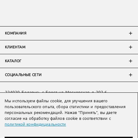
КОМПАНИЯ
КЛИЕНТАМ
КАТАЛОГ
СОЦИАЛЬНЫЕ СЕТИ
224020, Беларусь, г. Брест, ул. Московская, д. 202-6
Мы используем файлы cookie, для улучшения вашего
Тел:
+7 993 398 36 60
(
WhatsApp
)
пользовательского опыта, сбора статистики и предоставления
Тел:
+375 29 205 80 10
(
WhatsApp
,
Viber
)
персональных рекомендаций. Нажав "Принять", вы даете
Email:
ved@lakbi.com
согласие на обработку файлов cookie в соответствии с
политикой конфидициальности
214018 Россия, г. Смоленск, пр-т. Гагарина, д. 19
Тел:
+7 481 270 01 07