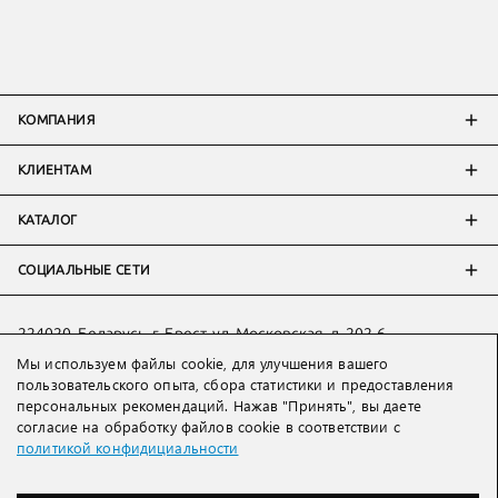
КОМПАНИЯ
КЛИЕНТАМ
КАТАЛОГ
СОЦИАЛЬНЫЕ СЕТИ
224020, Беларусь, г. Брест, ул. Московская, д. 202-6
Мы используем файлы cookie, для улучшения вашего
Тел:
+7 993 398 36 60
(
WhatsApp
)
пользовательского опыта, сбора статистики и предоставления
Тел:
+375 29 205 80 10
(
WhatsApp
,
Viber
)
персональных рекомендаций. Нажав "Принять", вы даете
Email:
ved@lakbi.com
согласие на обработку файлов cookie в соответствии с
политикой конфидициальности
214018 Россия, г. Смоленск, пр-т. Гагарина, д. 19
Тел:
+7 481 270 01 07