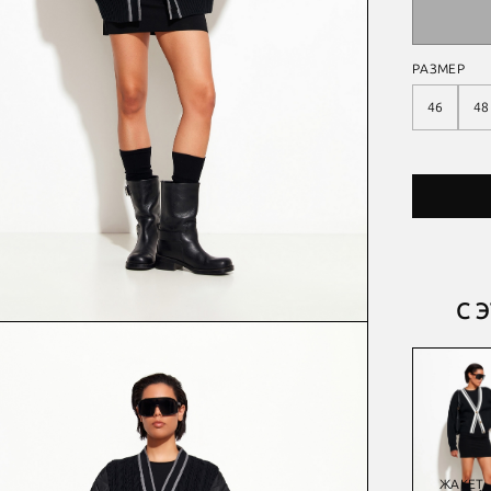
РАЗМЕР
46
48
С 
ЖАКЕТ