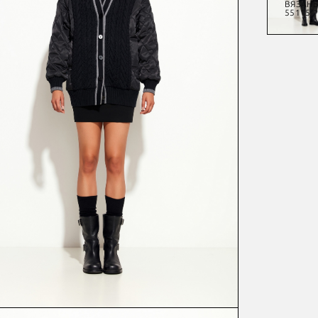
БЛУЗКА
ЮБКА
ДЖЕМПЕР
ВЯЗАН
55289
53261
54172
55115