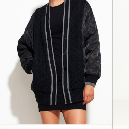
КУРТКА
ПЛАТЬЕ
55185
54278