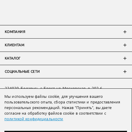
КОМПАНИЯ
КЛИЕНТАМ
КАТАЛОГ
СОЦИАЛЬНЫЕ СЕТИ
224020, Беларусь, г. Брест, ул. Московская, д. 202-6
Мы используем файлы cookie, для улучшения вашего
Тел:
+7 993 398 36 60
(
WhatsApp
)
пользовательского опыта, сбора статистики и предоставления
Тел:
+375 29 205 80 10
(
WhatsApp
,
Viber
)
персональных рекомендаций. Нажав "Принять", вы даете
Email:
ved@lakbi.com
согласие на обработку файлов cookie в соответствии с
политикой конфидициальности
214018 Россия, г. Смоленск, пр-т. Гагарина, д. 19
Тел:
+7 481 270 01 07