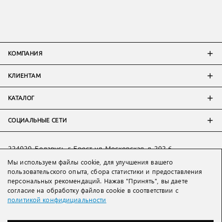
КОМПАНИЯ
КЛИЕНТАМ
КАТАЛОГ
СОЦИАЛЬНЫЕ СЕТИ
224020, Беларусь, г. Брест, ул. Московская, д. 202-6
Мы используем файлы cookie, для улучшения вашего
Тел:
+7 993 398 36 60
(
WhatsApp
)
пользовательского опыта, сбора статистики и предоставления
Тел:
+375 29 205 80 10
(
WhatsApp
,
Viber
)
персональных рекомендаций. Нажав "Принять", вы даете
Email:
ved@lakbi.com
согласие на обработку файлов cookie в соответствии с
политикой конфидициальности
214018 Россия, г. Смоленск, пр-т. Гагарина, д. 19
Тел:
+7 481 270 01 07