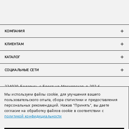
КОМПАНИЯ
КЛИЕНТАМ
КАТАЛОГ
СОЦИАЛЬНЫЕ СЕТИ
224020, Беларусь, г. Брест, ул. Московская, д. 202-6
Мы используем файлы cookie, для улучшения вашего
Тел:
+7 993 398 36 60
(
WhatsApp
)
пользовательского опыта, сбора статистики и предоставления
Тел:
+375 29 205 80 10
(
WhatsApp
,
Viber
)
персональных рекомендаций. Нажав "Принять", вы даете
Email:
ved@lakbi.com
согласие на обработку файлов cookie в соответствии с
политикой конфидициальности
214018 Россия, г. Смоленск, пр-т. Гагарина, д. 19
Тел:
+7 481 270 01 07