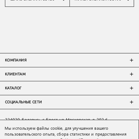
КОМПАНИЯ
КЛИЕНТАМ
КАТАЛОГ
СОЦИАЛЬНЫЕ СЕТИ
224020, Беларусь, г. Брест, ул. Московская, д. 202-6
Мы используем файлы cookie, для улучшения вашего
Тел:
+7 993 398 36 60
(
WhatsApp
)
пользовательского опыта, сбора статистики и предоставления
Тел:
+375 29 205 80 10
(
WhatsApp
,
Viber
)