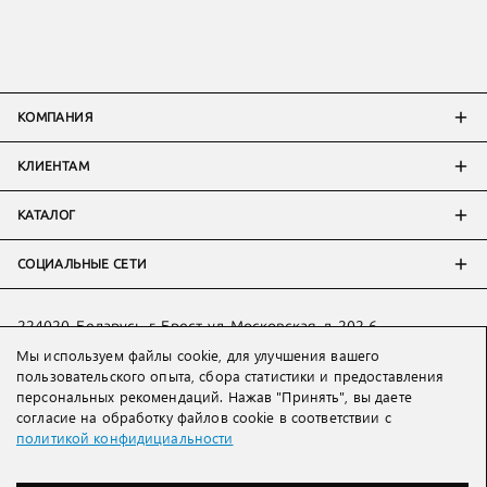
КОМПАНИЯ
КЛИЕНТАМ
КАТАЛОГ
СОЦИАЛЬНЫЕ СЕТИ
224020, Беларусь, г. Брест, ул. Московская, д. 202-6
Мы используем файлы cookie, для улучшения вашего
Тел:
+7 993 398 36 60
(
WhatsApp
)
пользовательского опыта, сбора статистики и предоставления
Тел:
+375 29 205 80 10
(
WhatsApp
,
Viber
)
персональных рекомендаций. Нажав "Принять", вы даете
Email:
ved@lakbi.com
согласие на обработку файлов cookie в соответствии с
политикой конфидициальности
214018 Россия, г. Смоленск, пр-т. Гагарина, д. 19
Тел:
+7 481 270 01 07