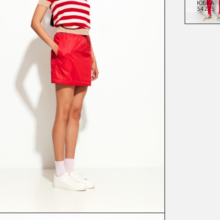
КУРТКА
ШОРТЫ
КУРТКА
ЮБКА
54306
54849
55165
54275