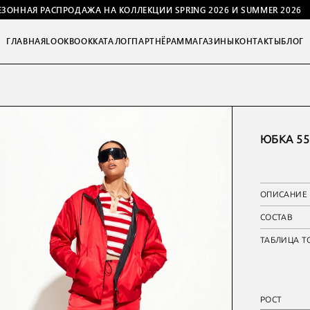
ЕЗОННАЯ РАСПРОДАЖА НА КОЛЛЕКЦИИ SPRING 2026 И SUMMER 2026
ГЛАВНАЯ
LOOKBOOK
КАТАЛОГ
ПАРТНЁРАМ
МАГАЗИНЫ
КОНТАКТЫ
БЛОГ
ЮБКА 55
ОПИСАНИЕ
СОСТАВ
ТАБЛИЦА Т
РОСТ