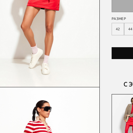
РАЗМЕР
42
44
С 