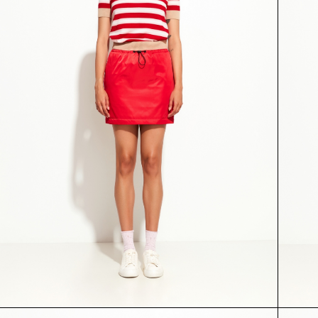
КУРТКА
КУРТКА
54309
54907