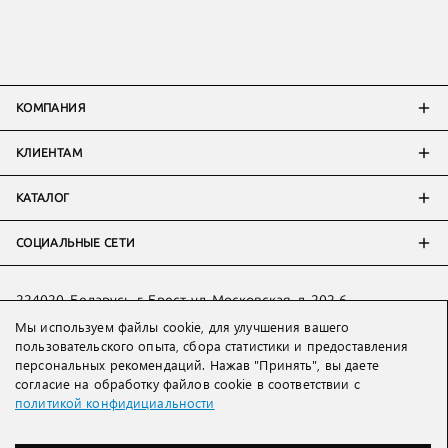
КОМПАНИЯ
КЛИЕНТАМ
КАТАЛОГ
СОЦИАЛЬНЫЕ СЕТИ
224020, Беларусь, г. Брест, ул. Московская, д. 202-6
Мы используем файлы cookie, для улучшения вашего
Тел:
+7 993 398 36 60
(
WhatsApp
)
пользовательского опыта, сбора статистики и предоставления
Тел:
+375 29 205 80 10
(
WhatsApp
,
Viber
)
персональных рекомендаций. Нажав "Принять", вы даете
Email:
ved@lakbi.com
согласие на обработку файлов cookie в соответствии с
политикой конфидициальности
214018 Россия, г. Смоленск, пр-т. Гагарина, д. 19
Тел:
+7 481 270 01 07