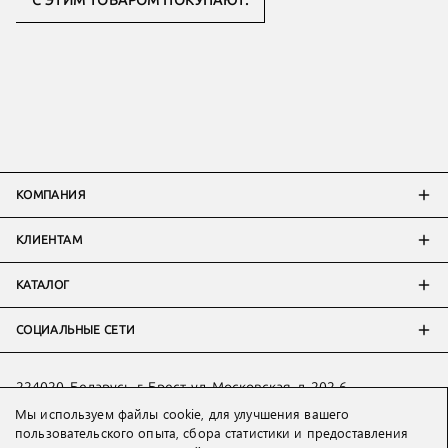
С ЭТИМ ТОВАРОМ ПОКУПАЮТ:
КОМПАНИЯ
КЛИЕНТАМ
КАТАЛОГ
СОЦИАЛЬНЫЕ СЕТИ
224020, Беларусь, г. Брест, ул. Московская, д. 202-6
Тел:
+7 993 398 36 60
(
WhatsApp
)
Мы используем файлы cookie, для улучшения вашего
пользовательского опыта, сбора статистики и предоставления
Тел:
+375 29 205 80 10
(
WhatsApp
,
Viber
)