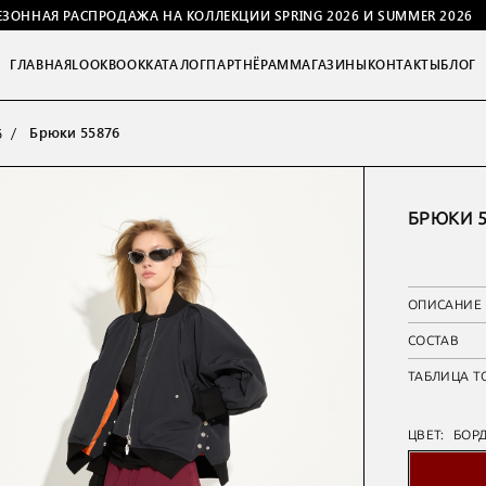
ЕЗОННАЯ РАСПРОДАЖА НА КОЛЛЕКЦИИ SPRING 2026 И SUMMER 2026
ГЛАВНАЯ
LOOKBOOK
КАТАЛОГ
ПАРТНЁРАМ
МАГАЗИНЫ
КОНТАКТЫ
БЛОГ
Брюки 55876
6
БРЮКИ 5
ОПИСАНИЕ
СОСТАВ
ТАБЛИЦА Т
ЦВЕТ:
БОР