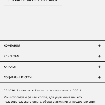
С ЭТИМ ТОВАРОМ ПОКУПАЮТ:
КОМПАНИЯ
КЛИЕНТАМ
КАТАЛОГ
СОЦИАЛЬНЫЕ СЕТИ
224020, Беларусь, г. Брест, ул. Московская, д. 202-6
Тел:
+7 993 398 36 60
(
WhatsApp
)
Мы используем файлы cookie, для улучшения вашего
пользовательского опыта, сбора статистики и предоставления
Тел:
+375 29 205 80 10
(
WhatsApp
,
Viber
)