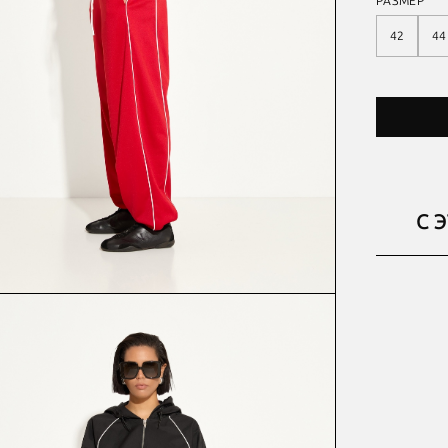
РАЗМЕР
42
44
С 