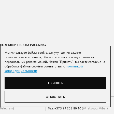
ПОДПИШИТЕСЬ НА РАССЫЛКУ
Мы используем файлы cookie, для улучшения вашего
ПОДПИСАТЬСЯ
пользовательского опыта, сбора статистики и предоставления
персональных рекомендаций. Нажав "Принять", вы даете согласие на
политикой
обработку файлов cookie в соответствии с
Нажимая на кнопку вы соглашаетесь с
политикой конфиденциальности и
конфидициальности
обработки персональных данных
ПРИНЯТЬ
ОТКЛОНИТЬ
Беларусь
Тел:
+7 993 398 36 60
(
WhatsApp
)
Telegram
)
Тел:
+375 29 205 80 10
(
WhatsApp
,
Viber
)