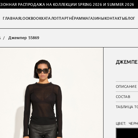
ЕЗОННАЯ РАСПРОДАЖА НА КОЛЛЕКЦИИ SPRING 2026 И SUMMER 2026
ГЛАВНАЯ
LOOKBOOK
КАТАЛОГ
ПАРТНЁРАМ
МАГАЗИНЫ
КОНТАКТЫ
БЛОГ
Джемпер 55869
6
ДЖЕМПЕР
ОПИСАНИЕ
СОСТАВ
ТАБЛИЦА Т
ЦВЕТ:
ЧЕР