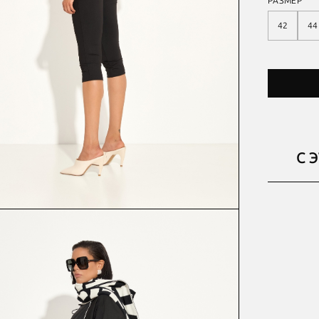
РАЗМЕР
42
44
С 