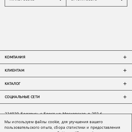
КОМПАНИЯ
КЛИЕНТАМ
КАТАЛОГ
СОЦИАЛЬНЫЕ СЕТИ
224020, Беларусь, г. Брест, ул. Московская, д. 202-6
Мы используем файлы cookie, для улучшения вашего
Тел:
+7 993 398 36 60
(
WhatsApp
)
пользовательского опыта, сбора статистики и предоставления
Тел:
+375 29 205 80 10
(
WhatsApp
,
Viber
)