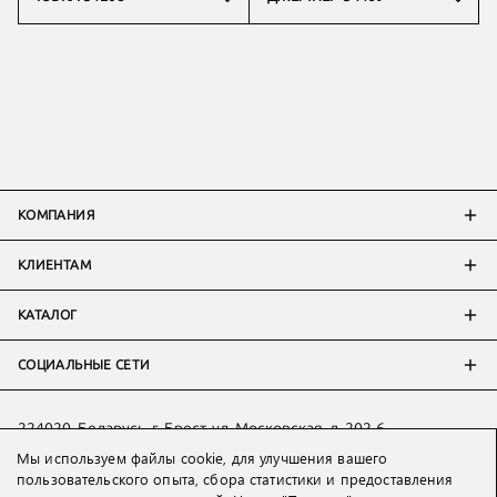
КОМПАНИЯ
КЛИЕНТАМ
КАТАЛОГ
СОЦИАЛЬНЫЕ СЕТИ
224020, Беларусь, г. Брест, ул. Московская, д. 202-6
Мы используем файлы cookie, для улучшения вашего
Тел:
+7 993 398 36 60
(
WhatsApp
)
пользовательского опыта, сбора статистики и предоставления
Тел:
+375 29 205 80 10
(
WhatsApp
,
Viber
)