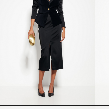
ЮБКА
ЮБКА
55293
54677