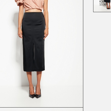
ЮБКА
ДЖЕМПЕР
БЛУЗКА
ЮБКА
54612
54873
55300
55301