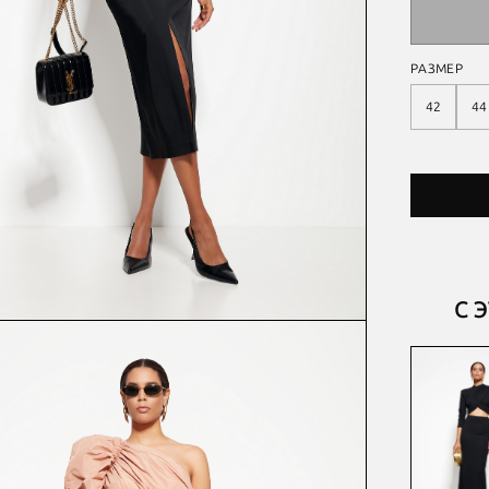
РАЗМЕР
42
44
С 