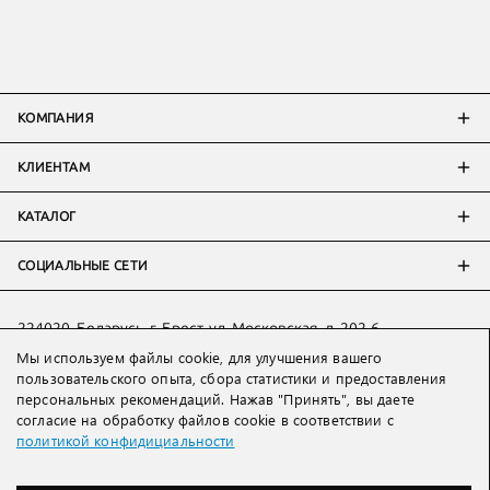
КОМПАНИЯ
КЛИЕНТАМ
КАТАЛОГ
СОЦИАЛЬНЫЕ СЕТИ
224020, Беларусь, г. Брест, ул. Московская, д. 202-6
Мы используем файлы cookie, для улучшения вашего
Тел:
+7 993 398 36 60
(
WhatsApp
)
пользовательского опыта, сбора статистики и предоставления
Тел:
+375 29 205 80 10
(
WhatsApp
,
Viber
)
персональных рекомендаций. Нажав "Принять", вы даете
Email:
ved@lakbi.com
согласие на обработку файлов cookie в соответствии с
политикой конфидициальности
214018 Россия, г. Смоленск, пр-т. Гагарина, д. 19
Тел:
+7 481 270 01 07