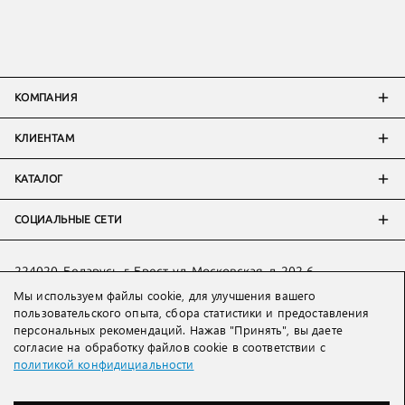
КОМПАНИЯ
КЛИЕНТАМ
КАТАЛОГ
СОЦИАЛЬНЫЕ СЕТИ
224020, Беларусь, г. Брест, ул. Московская, д. 202-6
Мы используем файлы cookie, для улучшения вашего
Тел:
+7 993 398 36 60
(
WhatsApp
)
пользовательского опыта, сбора статистики и предоставления
Тел:
+375 29 205 80 10
(
WhatsApp
,
Viber
)
персональных рекомендаций. Нажав "Принять", вы даете
Email:
ved@lakbi.com
согласие на обработку файлов cookie в соответствии с
политикой конфидициальности
214018 Россия, г. Смоленск, пр-т. Гагарина, д. 19
Тел:
+7 481 270 01 07