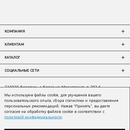
КОМПАНИЯ
КЛИЕНТАМ
КАТАЛОГ
СОЦИАЛЬНЫЕ СЕТИ
224020, Беларусь, г. Брест, ул. Московская, д. 202-6
Мы используем файлы cookie, для улучшения вашего
Тел:
+7 993 398 36 60
(
WhatsApp
)
пользовательского опыта, сбора статистики и предоставления
Тел:
+375 29 205 80 10
(
WhatsApp
,
Viber
)
персональных рекомендаций. Нажав "Принять", вы даете
Email:
ved@lakbi.com
согласие на обработку файлов cookie в соответствии с
политикой конфидициальности
214018 Россия, г. Смоленск, пр-т. Гагарина, д. 19
Тел:
+7 481 270 01 07