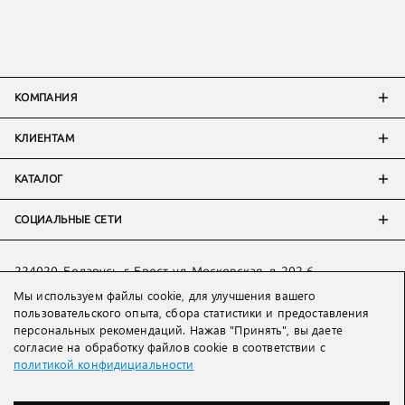
КОМПАНИЯ
КЛИЕНТАМ
КАТАЛОГ
СОЦИАЛЬНЫЕ СЕТИ
224020, Беларусь, г. Брест, ул. Московская, д. 202-6
Мы используем файлы cookie, для улучшения вашего
Тел:
+7 993 398 36 60
(
WhatsApp
)
пользовательского опыта, сбора статистики и предоставления
Тел:
+375 29 205 80 10
(
WhatsApp
,
Viber
)
персональных рекомендаций. Нажав "Принять", вы даете
Email:
ved@lakbi.com
согласие на обработку файлов cookie в соответствии с
политикой конфидициальности
214018 Россия, г. Смоленск, пр-т. Гагарина, д. 19
Тел:
+7 481 270 01 07