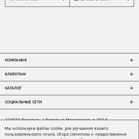
КОМПАНИЯ
КЛИЕНТАМ
КАТАЛОГ
СОЦИАЛЬНЫЕ СЕТИ
224020, Беларусь, г. Брест, ул. Московская, д. 202-6
Мы используем файлы cookie, для улучшения вашего
Тел:
+7 993 398 36 60
(
WhatsApp
)
пользовательского опыта, сбора статистики и предоставления
Тел:
+375 29 205 80 10
(
WhatsApp
,
Viber
)