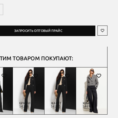
ЗАПРОСИТЬ ОПТОВЫЙ ПРАЙС
ЭТИМ ТОВАРОМ ПОКУПАЮТ:
БРЮКИ
ЖАКЕТ
ЖАКЕТ
Ж
54284
54270
54616
5