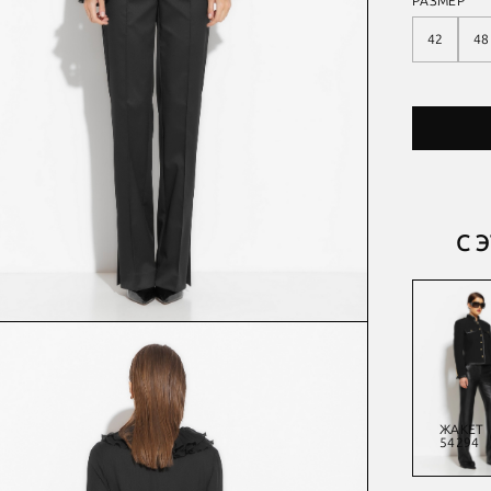
РАЗМЕР
42
48
С 
ЖАКЕТ
ЖАКЕТ
ЖАКЕТ
ЖАКЕТ
54109
54635
54253
54294