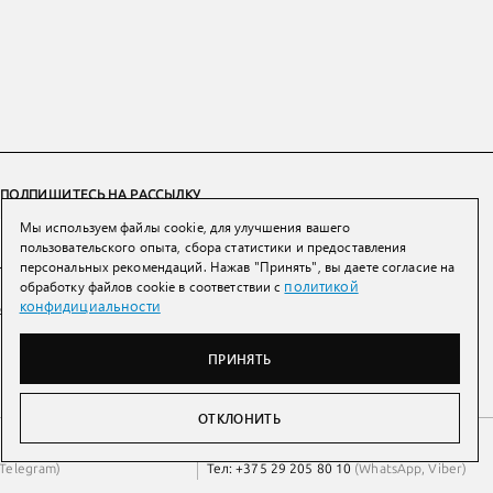
ПОДПИШИТЕСЬ НА РАССЫЛКУ
Мы используем файлы cookie, для улучшения вашего
ПОДПИСАТЬСЯ
пользовательского опыта, сбора статистики и предоставления
персональных рекомендаций. Нажав "Принять", вы даете согласие на
политикой
обработку файлов cookie в соответствии с
Нажимая на кнопку вы соглашаетесь с
политикой конфиденциальности и
конфидициальности
обработки персональных данных
ПРИНЯТЬ
ОТКЛОНИТЬ
Беларусь
Тел:
+7 993 398 36 60
(
WhatsApp
)
Telegram
)
Тел:
+375 29 205 80 10
(
WhatsApp
,
Viber
)