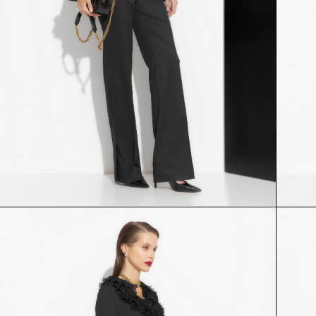
ЖАКЕТ
БРЮКИ
53842
55200