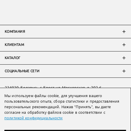
КОМПАНИЯ
КЛИЕНТАМ
КАТАЛОГ
СОЦИАЛЬНЫЕ СЕТИ
224020, Беларусь, г. Брест, ул. Московская, д. 202-6
Мы используем файлы cookie, для улучшения вашего
Тел:
+7 993 398 36 60
(
WhatsApp
)
пользовательского опыта, сбора статистики и предоставления
Тел:
+375 29 205 80 10
(
WhatsApp
,
Viber
)
персональных рекомендаций. Нажав "Принять", вы даете
Email:
ved@lakbi.com
согласие на обработку файлов cookie в соответствии с
политикой конфидициальности
214018 Россия, г. Смоленск, пр-т. Гагарина, д. 19
Тел:
+7 481 270 01 07