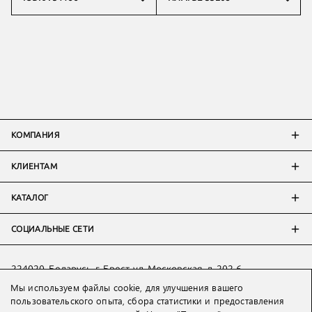
КОМПАНИЯ
КЛИЕНТАМ
КАТАЛОГ
СОЦИАЛЬНЫЕ СЕТИ
224020, Беларусь, г. Брест, ул. Московская, д. 202-6
Мы используем файлы cookie, для улучшения вашего
Тел:
+7 993 398 36 60
(
WhatsApp
)
пользовательского опыта, сбора статистики и предоставления
Тел:
+375 29 205 80 10
(
WhatsApp
,
Viber
)