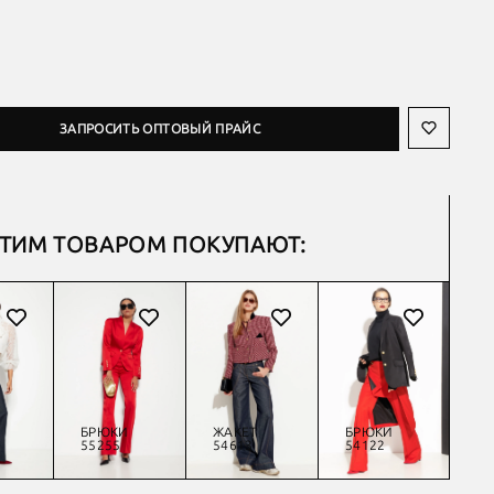
ЗАПРОСИТЬ ОПТОВЫЙ ПРАЙС
ЭТИМ ТОВАРОМ ПОКУПАЮТ:
БРЮКИ
ЖАКЕТ
БРЮКИ
Ж
55255
54613
54122
54