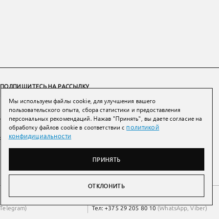
ПОДПИШИТЕСЬ НА РАССЫЛКУ
Мы используем файлы cookie, для улучшения вашего
ПОДПИСАТЬСЯ
пользовательского опыта, сбора статистики и предоставления
персональных рекомендаций. Нажав "Принять", вы даете согласие на
политикой
обработку файлов cookie в соответствии с
Нажимая на кнопку вы соглашаетесь с
политикой конфиденциальности и
конфидициальности
обработки персональных данных
ПРИНЯТЬ
ОТКЛОНИТЬ
Беларусь
Тел:
+7 993 398 36 60
(
WhatsApp
)
Telegram
)
Тел:
+375 29 205 80 10
(
WhatsApp
,
Viber
)