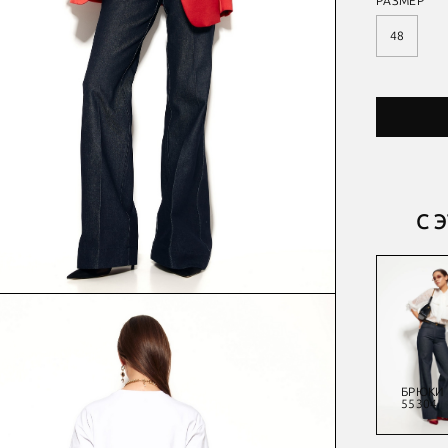
РАЗМЕР
48
С 
БРЮКИ
ЖАКЕТ
ВЯЗАНЫЕ
ЖАКЕТ
БРЮКИ
55216
54467
54471
55304