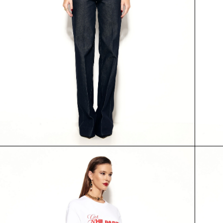
БРЮКИ
ЖАКЕТ
54652
54109