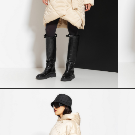
КУРТКА
ШАПКА
54309
54310