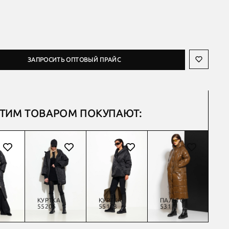
ЗАПРОСИТЬ ОПТОВЫЙ ПРАЙС
ЭТИМ ТОВАРОМ ПОКУПАЮТ:
О
КУРТКА
КУРТКА
ПАЛЬТО
П
55206
55163
53111
52