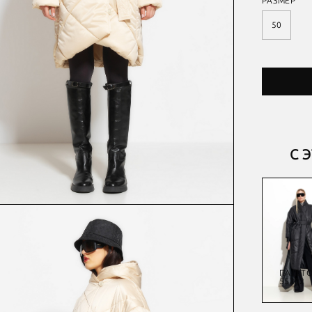
РАЗМЕР
50
С 
КУРТКА
ПАЛЬТО
ШАРФ
ПАЛЬТ
52931
55147
53594
55202