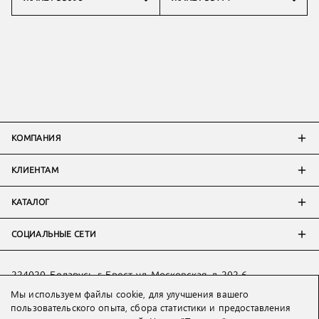
КОМПАНИЯ
КЛИЕНТАМ
КАТАЛОГ
СОЦИАЛЬНЫЕ СЕТИ
224020, Беларусь, г. Брест, ул. Московская, д. 202-6
Мы используем файлы cookie, для улучшения вашего
Тел:
+7 993 398 36 60
(
WhatsApp
)
пользовательского опыта, сбора статистики и предоставления
Тел:
+375 29 205 80 10
(
WhatsApp
,
Viber
)