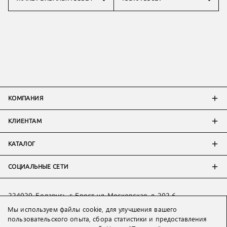
КОМПАНИЯ
КЛИЕНТАМ
КАТАЛОГ
СОЦИАЛЬНЫЕ СЕТИ
224020, Беларусь, г. Брест, ул. Московская, д. 202-6
Мы используем файлы cookie, для улучшения вашего
Тел:
+7 993 398 36 60
(
WhatsApp
)
пользовательского опыта, сбора статистики и предоставления
Тел:
+375 29 205 80 10
(
WhatsApp
,
Viber
)