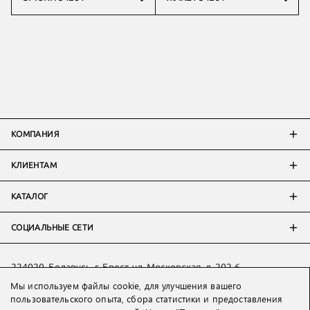
КОМПАНИЯ
КЛИЕНТАМ
КАТАЛОГ
СОЦИАЛЬНЫЕ СЕТИ
224020, Беларусь, г. Брест, ул. Московская, д. 202-6
Мы используем файлы cookie, для улучшения вашего
Тел:
+7 993 398 36 60
(
WhatsApp
)
пользовательского опыта, сбора статистики и предоставления
Тел:
+375 29 205 80 10
(
WhatsApp
,
Viber
)