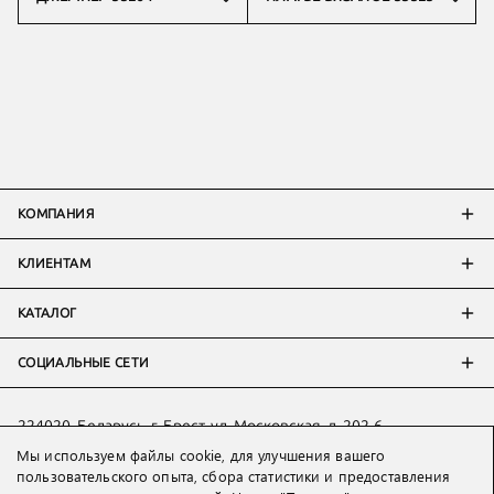
КОМПАНИЯ
КЛИЕНТАМ
КАТАЛОГ
СОЦИАЛЬНЫЕ СЕТИ
224020, Беларусь, г. Брест, ул. Московская, д. 202-6
Мы используем файлы cookie, для улучшения вашего
Тел:
+7 993 398 36 60
(
WhatsApp
)
пользовательского опыта, сбора статистики и предоставления
Тел:
+375 29 205 80 10
(
WhatsApp
,
Viber
)