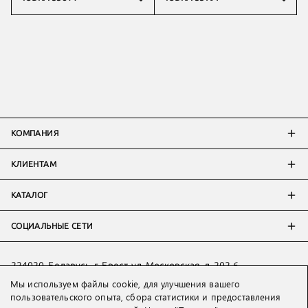
КОМПАНИЯ
КЛИЕНТАМ
КАТАЛОГ
СОЦИАЛЬНЫЕ СЕТИ
224020, Беларусь, г. Брест, ул. Московская, д. 202-6
Мы используем файлы cookie, для улучшения вашего
Тел:
+7 993 398 36 60
(
WhatsApp
)
пользовательского опыта, сбора статистики и предоставления
Тел:
+375 29 205 80 10
(
WhatsApp
,
Viber
)