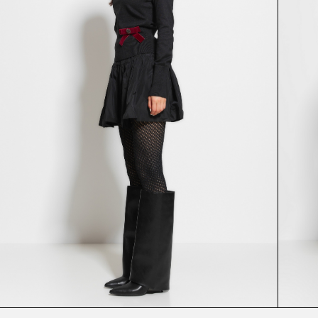
ЖАКЕТ
ЮБКА
53559
54275