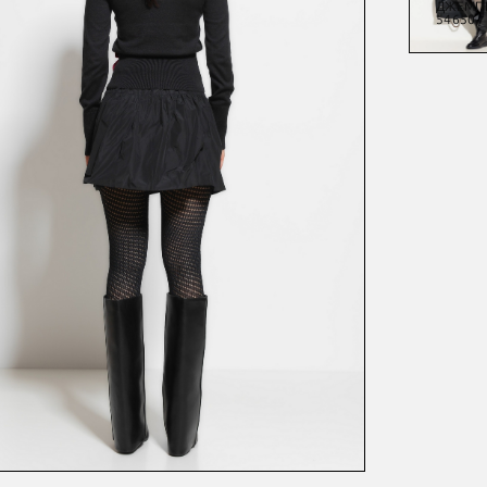
БЕРМУДЫ
ВЯЗАНОЕ
ДЖЕМПЕР
ДЖЕМП
54302
53525
54102
54650