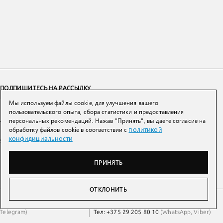
ПОДПИШИТЕСЬ НА РАССЫЛКУ
Мы используем файлы cookie, для улучшения вашего
ПОДПИСАТЬСЯ
пользовательского опыта, сбора статистики и предоставления
персональных рекомендаций. Нажав "Принять", вы даете согласие на
политикой
обработку файлов cookie в соответствии с
Нажимая на кнопку вы соглашаетесь с
политикой конфиденциальности и
конфидициальности
обработки персональных данных
ПРИНЯТЬ
ОТКЛОНИТЬ
Беларусь
Тел:
+7 993 398 36 60
(
WhatsApp
)
Telegram
)
Тел:
+375 29 205 80 10
(
WhatsApp
,
Viber
)