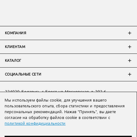
КОМПАНИЯ
КЛИЕНТАМ
КАТАЛОГ
СОЦИАЛЬНЫЕ СЕТИ
224020, Беларусь, г. Брест, ул. Московская, д. 202-6
Мы используем файлы cookie, для улучшения вашего
Тел:
+7 993 398 36 60
(
WhatsApp
)
пользовательского опыта, сбора статистики и предоставления
Тел:
+375 29 205 80 10
(
WhatsApp
,
Viber
)
персональных рекомендаций. Нажав "Принять", вы даете
Email:
ved@lakbi.com
согласие на обработку файлов cookie в соответствии с
политикой конфидициальности
214018 Россия, г. Смоленск, пр-т. Гагарина, д. 19
Тел:
+7 481 270 01 07